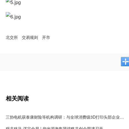
北交所
交易规则
开市
相关阅读
三协电机获泰康财险等机构调研：与全球消费级3D打印头部企业拓竹长期合作，有望获得大量新增客户需求
砺戈秣马·谋定全局 | 华光源海集团战略共创会圆满召开