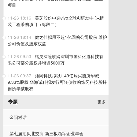
项目
11-26 18:16
|
美芝股份中选vivo全球AI研发中心-精
装工程采购项目（标段二）
11-26 18:14
|
健之佳拟用不超1亿回购公司股份 维护
公司价值及股东权益
11-26 09:53
|
格灵深瞳收购深圳市国科亿道科技有
限公司部分股权并增资5000万
11-26 09:37
|
炜冈科技拟以1.49亿购买衡所华威
9.33%股权 华海诚科拟发行可转债收购炜冈科技所持
衡所华威股权
专题
更多
金阳对话
第七届挖贝北交所·新三板领军企业年会