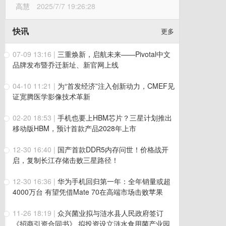
高慧
2025/7/7 19:26:28
快讯
更多
07-09 13:16
|
三重焕新，启航未来——Pivotal中文
品牌发布暨乔迁新址、新官网上线
04-10 11:21
|
为“首发经济”注入创新动力，CMEF见
证宽腾医学影像技术革新
02-20 18:53
|
手机也要上HBM芯片？三星计划推出
移动版HBM，预计首款产品2028年上市
12-30 16:40
|
国产首款DDR5内存问世！价格战开
启，复制长江存储击败三星路径！
12-30 16:36
|
华为手机回归第一年：全年销量或超
4000万台 有望凭借Mate 70在高端市场击败苹果
11-26 18:19
|
众兴菌业拟与涟水县人民政府签订
《招商引资合同书》 拟投资设立涟水食用菌产业园