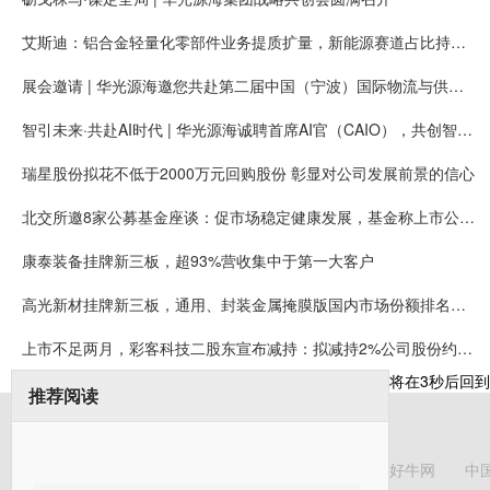
艾斯迪：铝合金轻量化零部件业务提质扩量，新能源赛道占比持续提高
展会邀请 | 华光源海邀您共赴第二届中国（宁波）国际物流与供应链博览会，展位号：T01
智引未来·共赴AI时代 | 华光源海诚聘首席AI官（CAIO），共创智慧物流新未来！
瑞星股份拟花不低于2000万元回购股份 彰显对公司发展前景的信心
北交所邀8家公募基金座谈：促市场稳定健康发展，基金称上市公司质量持续提升
康泰装备挂牌新三板，超93%营收集中于第一大客户
高光新材挂牌新三板，通用、封装金属掩膜版国内市场份额排名第一
上市不足两月，彩客科技二股东宣布减持：拟减持2%公司股份约可套现5008万元
将在
3
秒后回到
推荐阅读
好牛网
中