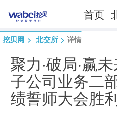
首页
挖贝网
>
北交所
>
详情
聚力·破局·赢未
子公司业务二部
绩誓师大会胜