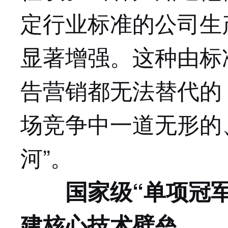
定行业标准的公司生
显著增强。这种由标
告营销都无法替代的
场竞争中一道无形的
河”。
国家级“单项冠军
建核心技术壁垒