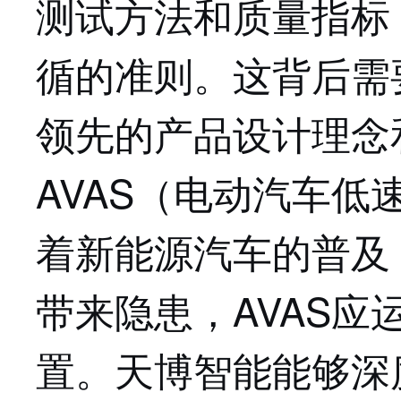
测试方法和质量指标
循的准则。这背后需
领先的产品设计理念
AVAS（电动汽车
着新能源汽车的普及
带来隐患，AVAS
置。
天博
智能能够深