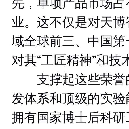
先，单项产品市场占
业。这不仅是对
天博
域全球前三、中国
第
对其“工匠精神”和技
支撑起这些荣誉
发体系和顶级的实验
拥有国家博士后科研