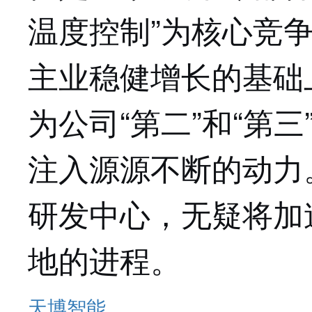
温度控制”为核心竞
主业稳健增长的基础
为公司“第二”和“第
注入源源不断的动力
研发中心，无疑将加
地的进程。
天博智能