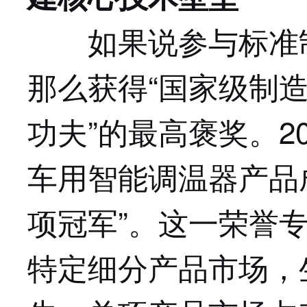
如果说参与标准
那么获得“国家级制造
功夫”的
最
高褒奖。20
车用智能调温器产品
项冠军”。这一荣誉
特定细分产品市场，