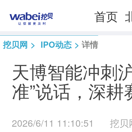
首页
挖贝网
>
IPO动态
>
详情
天博智能冲刺沪
准”说话，深耕
2026/6/11 11:10:51
挖贝