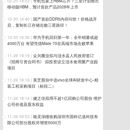
02-20 18:53
|
手机也要上HBM芯片？三星计划推出
移动版HBM，预计首款产品2028年上市
12-30 16:40
|
国产首款DDR5内存问世！价格战开
启，复制长江存储击败三星路径！
12-30 16:36
|
华为手机回归第一年：全年销量或超
4000万台 有望凭借Mate 70在高端市场击败苹果
11-26 18:19
|
众兴菌业拟与涟水县人民政府签订
《招商引资合同书》 拟投资设立涟水食用菌产业园
项目
11-26 18:16
|
美芝股份中选vivo全球AI研发中心-精
装工程采购项目（标段二）
11-26 18:14
|
健之佳拟用不超1亿回购公司股份 维护
公司价值及股东权益
11-26 09:53
|
格灵深瞳收购深圳市国科亿道科技有
限公司部分股权并增资5000万