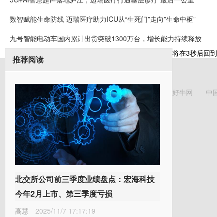
数智赋能生命防线 迈瑞医疗助力ICU从“生死门”走向”生命中枢”
九号智能电动车国内累计出货突破1300万台，增长能力持续释放
将在
3
秒后回到
推荐阅读
好牛网
中
北交所公司前三季度业绩盘点：宏海科技
今年2月上市、第三季度亏损
高慧
2025/11/7 17:17:19