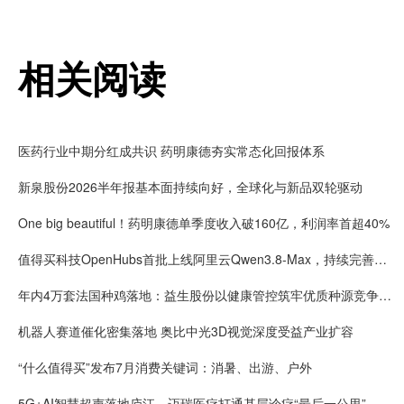
相关阅读
医药行业中期分红成共识 药明康德夯实常态化回报体系
新泉股份2026半年报基本面持续向好，全球化与新品双轮驱动
One big beautiful！药明康德单季度收入破160亿，利润率首超40%
值得买科技OpenHubs首批上线阿里云Qwen3.8-Max，持续完善企业多模型服务
年内4万套法国种鸡落地：益生股份以健康管控筑牢优质种源竞争壁垒
机器人赛道催化密集落地 奥比中光3D视觉深度受益产业扩容
“什么值得买”发布7月消费关键词：消暑、出游、户外
5G+AI智慧超声落地庐江，迈瑞医疗打通基层诊疗“最后一公里”