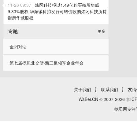
11-26 09:37
|
炜冈科技拟以1.49亿购买衡所华威
9.33%股权 华海诚科拟发行可转债收购炜冈科技所持
衡所华威股权
专题
更多
金阳对话
第七届挖贝北交所·新三板领军企业年会
关于我们
┊
联系我们
┊
友情
WaBei.CN © 2007-2026
京ICP
挖贝网专注