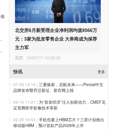
价值
北交所6月新受理企业净利润均值9566万
元：3家为批发零售企业 大券商成为保荐
明康德单季度收入破160亿，利润率首超40%
主力军
落地：益生股份以健康管控筑牢优质种源竞争壁垒
高慧
2025/7/7 19:26:28
快讯
更多
07-09 13:16
|
三重焕新，启航未来——Pivotal中文
品牌发布暨乔迁新址、新官网上线
04-10 11:21
|
为“首发经济”注入创新动力，CMEF见
证宽腾医学影像技术革新
02-20 18:53
|
手机也要上HBM芯片？三星计划推出
移动版HBM，预计首款产品2028年上市