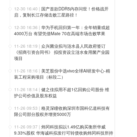
12-30 16:40
|
国产首款DDR5内存问世！价格战开
启，复制长江存储击败三星路径！
12-30 16:36
|
华为手机回归第一年：全年销量或超
4000万台 有望凭借Mate 70在高端市场击败苹果
11-26 18:19
|
众兴菌业拟与涟水县人民政府签订
《招商引资合同书》 拟投资设立涟水食用菌产业园
项目
11-26 18:16
|
美芝股份中选vivo全球AI研发中心-精
装工程采购项目（标段二）
11-26 18:14
|
健之佳拟用不超1亿回购公司股份 维
护公司价值及股东权益
11-26 09:53
|
格灵深瞳收购深圳市国科亿道科技有
限公司部分股权并增资5000万
11-26 09:37
|
炜冈科技拟以1.49亿购买衡所华威
9.33%股权 华海诚科拟发行可转债收购炜冈科技所持