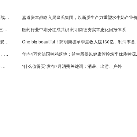
信通电子拟1.6亿元投资物理AI视觉芯片“小巨人” AIoT战略加速落地
嘉道资本战略入局皇氏集团，以新质生产力重塑水牛奶产业
上半年净利破百亿、业绩指引大幅上调！药明康德凭三层确定性接住K型分化红利
医药行业中期分红成共识 药明康德夯实常态化回报体系
新泉股份2026半年报基本面持续向好，全球化与新品双轮驱动
One big beautiful！药
值得买科技OpenHubs首批上线阿里云Qwen3.8-Max，持续完善企业多模型服务
年内4万套法国种鸡
机器人赛道催化密集落地 奥比中光3D视觉深度受益产业扩容
“什么值得买”发布7月消费关键词：消暑、出游、户外