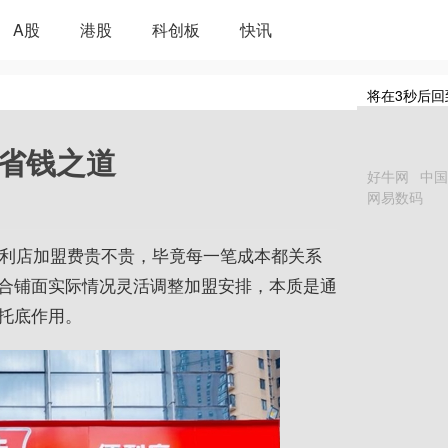
A股
港股
科创板
快讯
将在
3
秒后回
的省钱之道
好牛网
中国
网易数码
便利店加盟费贵不贵，毕竟每一笔成本都关系
合铺面实际情况灵活调整加盟安排，本质是通
托底作用。