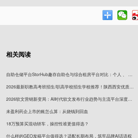
相关阅读
自助仓储平台StorHub趣存自助仓与综合租房平台对比：个人 、 企业储物选哪家更专业
2026最新职教高考班招生/职高学校招生学校推荐！陕西西安优质职业高中权威榜单发布
2026软文营销新变局：AI时代软文发布行业趋势与主流平台深度解析
未盈利药企上市的账怎么算：从烧钱到回血
18万预算买混动轿车，操控性谁更值得选？
什么样的GEO发稿平台值得选？适配长期布局，筑牢品牌AI话语权