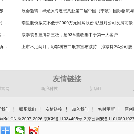
艾斯迪：铝合金轻量化零部件业务提质扩量，新能源赛道占比持续提高
展
智引未来·共赴AI时代 | 华光源海诚聘首席AI官（CAIO），共创智慧物流新未来！
瑞星股份拟花不低于2
北交所邀8家公募基金座谈：促市场稳定健康发展，基金称上市公司质量持续提升
康泰装备挂牌新三板，超93%营收集中于第一大客户
高光新材挂牌新三板，通用、封装金属掩膜版国内市场份额排名第一
上市不足两月，彩客科技二股东宣布减
友情链接
财富网
新浪科技
新华IT
于我们
┊
联系我们
┊
友情链接
┊
加入我们
┊
实时更新
┊
原创
aBei.CN © 2007-2026
京ICP备11034405号-2
京公网安备11010501027
挖贝网专注于新三板、A股和港股报道