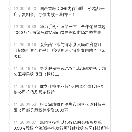
12-30 16:40
|
国产首款DDR5内存问世！价格战开
启，复制长江存储击败三星路径！
12-30 16:36
|
华为手机回归第一年：全年销量或超
4000万台 有望凭借Mate 70在高端市场击败苹果
11-26 18:19
|
众兴菌业拟与涟水县人民政府签订
《招商引资合同书》 拟投资设立涟水食用菌产业园
项目
11-26 18:16
|
美芝股份中选vivo全球AI研发中心-精
装工程采购项目（标段二）
11-26 18:14
|
健之佳拟用不超1亿回购公司股份 维
护公司价值及股东权益
11-26 09:53
|
格灵深瞳收购深圳市国科亿道科技有
限公司部分股权并增资5000万
11-26 09:37
|
炜冈科技拟以1.49亿购买衡所华威
9.33%股权 华海诚科拟发行可转债收购炜冈科技所持