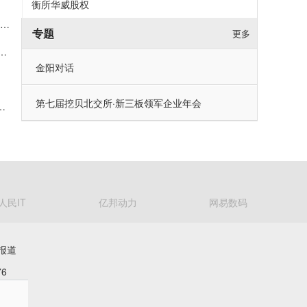
衡所华威股权
会邀请 | 华光源海邀您共赴第二届中国（宁波）国际物流与供应链博览会，展位号：T01
专题
更多
000万元回购股份 彰显对公司发展前景的信心
金阳对话
第七届挖贝北交所·新三板领军企业年会
持：拟减持2%公司股份约可套现5008万元
人民IT
亿邦动力
网易数码
报道
6