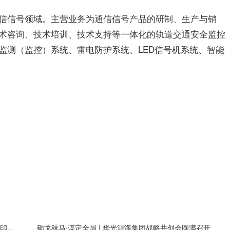
信信号领域。主营业务为通信信号产品的研制、生产与销
术咨询、技术培训、技术支持等一体化的轨道交通安全监控
监测（监控）系统、雷电防护系统、LED信号机系统、智能
三协电机获泰康财险等机构调研：与全球消费级3D打印头部企业拓竹长期合作，有望获得大量新增客户需求
砺戈秣马·谋定全局 | 华光源海集团战略共创会圆满召开