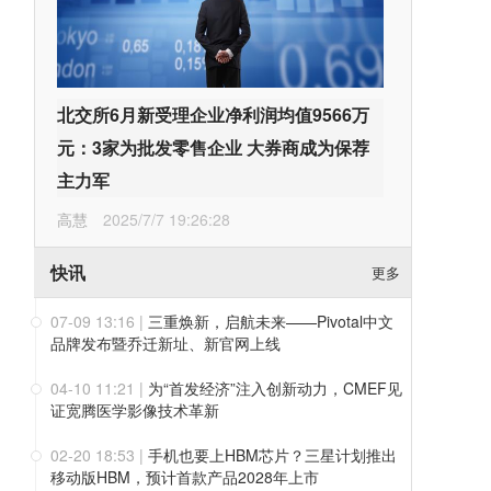
北交所6月新受理企业净利润均值9566万
元：3家为批发零售企业 大券商成为保荐
主力军
高慧
2025/7/7 19:26:28
快讯
更多
07-09 13:16
|
三重焕新，启航未来——Pivotal中文
品牌发布暨乔迁新址、新官网上线
04-10 11:21
|
为“首发经济”注入创新动力，CMEF见
证宽腾医学影像技术革新
02-20 18:53
|
手机也要上HBM芯片？三星计划推出
移动版HBM，预计首款产品2028年上市