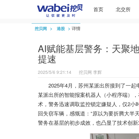
首页
北交所
>
>
详情
挖贝网
港股
AI赋能基层警务：天聚
提速
2025/5/6 9:21:14
挖贝网
李辉
2025年4月，苏州某派出所接到了一
某派出所的智能报案机器人（小程序端），
术，警务迅速调取监控锁定嫌疑人，仅2小
回失窃车辆，感慨道：“原以为要折腾大半
警务在基层的初步成效，也凸显了技术创新