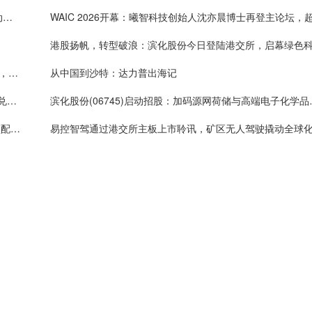
中金公司首次覆盖曦智科技，光计算+光互连双轮驱动长期成长
11家基石锁仓近五成，紫金矿业、徐工集团联手押注，易控智驾今日登陆港交所挂牌上市
从中国到沙特：达力普出海记
产业龙头易控智驾上市在即，矿区无人驾驶迈过价值兑现“分水岭”
滨化股份(06745)启动招
全球矿区无人驾驶第一股将至，易控智驾招股拿下“顶配”基石阵容