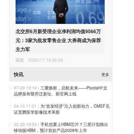
北交所6月新受理企业净利润均值9566万
元：3家为批发零售企业 大券商成为保荐
主力军
高慧
2025/7/7 19:26:28
快讯
更多
07-09 13:16
|
三重焕新，启航未来——Pivotal中文
品牌发布暨乔迁新址、新官网上线
04-10 11:21
|
为“首发经济”注入创新动力，CMEF见
证宽腾医学影像技术革新
02-20 18:53
|
手机也要上HBM芯片？三星计划推出
移动版HBM，预计首款产品2028年上市