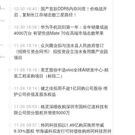
WAIC 2026开幕：曦智科技创始人沈亦晨博士再登主论坛，超节点方案连续两年入选SAIL奖
12-30 16:40
|
国产首款DDR5内存问世！价格战开
启，复制长江存储击败三星路径！
港股扬帆，转型破浪：滨化股份今日登陆港交所，启幕绿色科技化工新征程
12-30 16:36
|
华为手机回归第一年：全年销量或超
4000万台 有望凭借Mate 70在高端市场击败苹果
股：加码源网荷储与高端电子化学品，中国宏桥、鲁花等加持基石投资
11-26 18:19
|
众兴菌业拟与涟水县人民政府签订
《招商引资合同书》 拟投资设立涟水食用菌产业园
易控智驾通过港交所主板上市聆讯，矿区无人驾驶撬动全球化增长空间
项目
11-26 18:16
|
美芝股份中选vivo全球AI研发中心-精
装工程采购项目（标段二）
11-26 18:14
|
健之佳拟用不超1亿回购公司股份 维
护公司价值及股东权益
11-26 09:53
|
格灵深瞳收购深圳市国科亿道科技有
限公司部分股权并增资5000万
11-26 09:37
|
炜冈科技拟以1.49亿购买衡所华威
9.33%股权 华海诚科拟发行可转债收购炜冈科技所持