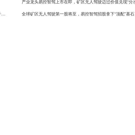
滨化股份(06745)启动招股：加码源网荷储与高端电子化学品，中国宏桥、鲁花等加持基石投资
全球矿区无