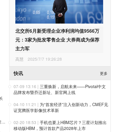
北交所6月新受理企业净利润均值9566万
元：3家为批发零售企业 大券商成为保荐
主力军
高慧
2025/7/7 19:26:28
快讯
更多
07-09 13:16
|
三重焕新，启航未来——Pivotal中文
品牌发布暨乔迁新址、新官网上线
长
04-10 11:21
|
为“首发经济”注入创新动力，CMEF见
证宽腾医学影像技术革新
11家基石锁仓近五成，紫金矿业、徐工集团联手押注，易控智驾今日登陆港交所挂牌上市
02-20 18:53
|
手机也要上HBM芯片？三星计划推出
移动版HBM，预计首款产品2028年上市