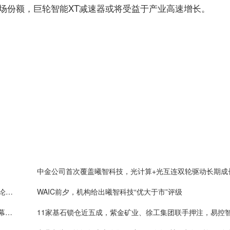
场份额，巨轮智能XT减速器或将受益于产业高速增长。
中金公司首次覆盖曦智科技，光计算+光互连双轮驱动长期成
WAIC 2026开幕：曦智科技创始人沈亦晨博士再登主论坛，超节点方案连续两年入选SAIL奖
WAIC前夕，机构给出曦智科技“优大于市”评级
港股扬帆，转型破浪：滨化股份今日登陆港交所，启幕绿色科技化工新征程